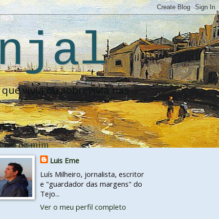
njal
que vivia ou sobrevivia nas
erca de mim
Luis Eme
Luís Milheiro, jornalista, escritor
e "guardador das margens" do
Tejo...
Ver o meu perfil completo