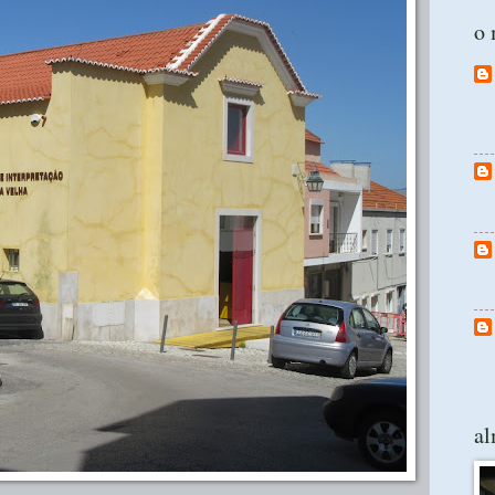
o 
al