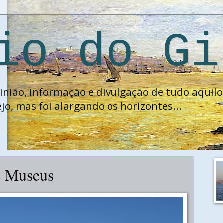
io do Gi
ião, informação e divulgação de tudo aquilo 
jo, mas foi alargando os horizontes...
ac
s Museus