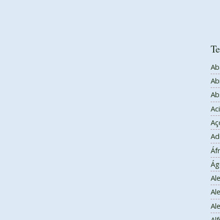
Te
Ab
Abr
Ab
Ac
Aç
Ad
Áfr
Ág
Al
Al
Al
Alf