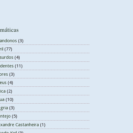
máticas
andonos
(3)
il
(77)
surdos
(4)
identes
(11)
ores
(3)
eus
(4)
ica
(2)
ua
(10)
egria
(3)
entejo
(5)
exandre Castanheira
(1)
redo Keil
(3)