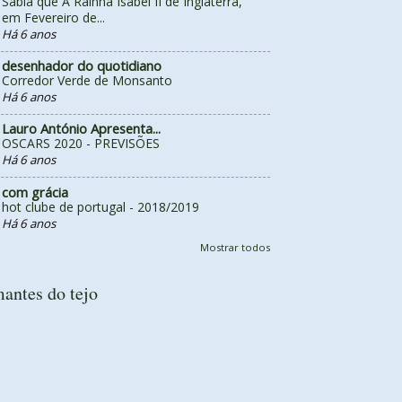
Sabia que A Rainha Isabel II de Inglaterra,
em Fevereiro de...
Há 6 anos
desenhador do quotidiano
Corredor Verde de Monsanto
Há 6 anos
Lauro António Apresenta...
OSCARS 2020 - PREVISÕES
Há 6 anos
com grácia
hot clube de portugal - 2018/2019
Há 6 anos
Mostrar todos
antes do tejo