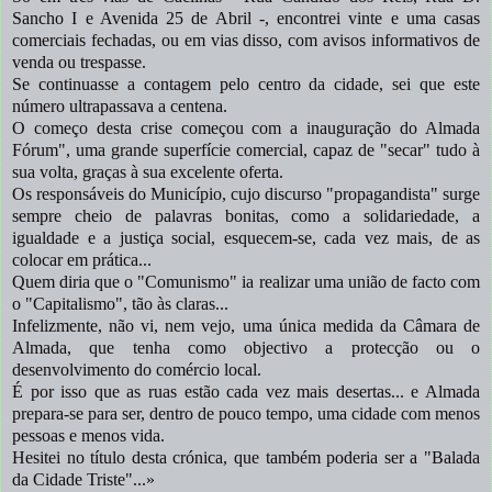
Sancho I e Avenida 25 de Abril -, encontrei vinte e uma casas
comerciais fechadas, ou em vias disso, com avisos informativos de
venda ou trespasse.
Se continuasse a contagem pelo centro da cidade, sei que este
número ultrapassava a centena.
O começo desta crise começou com a inauguração do Almada
Fórum", uma grande superfície comercial, capaz de "secar" tudo à
sua volta, graças à sua excelente oferta.
Os responsáveis do Município, cujo discurso "propagandista" surge
sempre cheio de palavras bonitas, como a solidariedade, a
igualdade e a justiça social, esquecem-se, cada vez mais, de as
colocar em prática...
Quem diria que o "Comunismo" ia realizar uma união de facto com
o "Capitalismo", tão às claras...
Infelizmente, não vi, nem vejo, uma única medida da Câmara de
Almada, que tenha como objectivo a protecção ou o
desenvolvimento do comércio local.
É por isso que as ruas estão cada vez mais desertas... e Almada
prepara-se para ser, dentro de pouco tempo, uma cidade com menos
pessoas e menos vida.
Hesitei no título desta crónica, que também poderia ser a "Balada
da Cidade Triste"...»