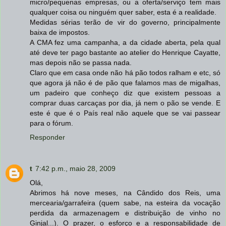
micro/pequenas empresas, ou a oferta/serviço tem mais
qualquer coisa ou ninguém quer saber, esta é a realidade.
Medidas sérias terão de vir do governo, principalmente
baixa de impostos.
A CMA fez uma campanha, a da cidade aberta, pela qual
até deve ter pago bastante ao atelier do Henrique Cayatte,
mas depois não se passa nada.
Claro que em casa onde não há pão todos ralham e etc, só
que agora já não é de pão que falamos mas de migalhas,
um padeiro que conheço diz que existem pessoas a
comprar duas carcaças por dia, já nem o pão se vende. E
este é que é o País real não aquele que se vai passear
para o fórum.
Responder
t
7:42 p.m., maio 28, 2009
Olá,
Abrimos há nove meses, na Cândido dos Reis, uma
mercearia/garrafeira (quem sabe, na esteira da vocação
perdida da armazenagem e distribuição de vinho no
Ginjal...). O prazer, o esforço e a responsabilidade de