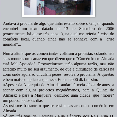
Andava à procura de algo que tinha escrito sobre o Ginjal, quando
encontrei um texto datado de 13 de Setembro de 2006
(exactamente, há quase três anos...), na qual me referia à crise do
comércio local, quando ainda não se sonhava com a "crise
mundial"...
Numa altura que os comerciantes voltaram a protestar, colando nas
suas montras um cartaz em que dizem que o "Comércio em Almada
está Mal Apoiado". Provavelmente terão alguma razão, mas não
acredito muito no seu argumento, de que a circulação de carros na
zona onde agora só circulam peões, resolva o problema. A questão
é bem mais complicada que isso. Eu em 2006 dizia assim:
«Apesar da Autarquia de Almada andar há meia dúzia de anos, a
acenar com alguns projectos megalómanos, para a Quinta do
Almaraz e para a Margueira, descubro uma cidade, que "morre"
um pouco, todos os dias.
Assusta-me bastante o que se está a passar com o comércio em
Almada.
Só em três vias de Cacilhas - Rua Cândido dos Reis, Rua D.